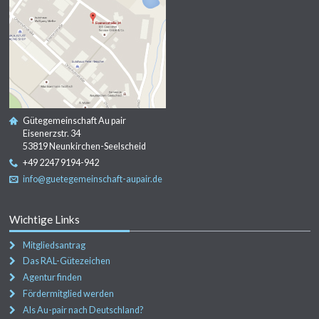
Gütegemeinschaft Au pair
Eisenerzstr. 34
53819 Neunkirchen-Seelscheid
+49 2247 9194-942
info@guetegemeinschaft-aupair.de
Wichtige Links
Mitgliedsantrag
Das RAL-Gütezeichen
Agentur finden
Fördermitglied werden
Als Au-pair nach Deutschland?