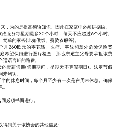
德国来，为的是提高德语知识。因此在家庭中必须讲德语。
家政服务每星期最多30个小时，每天不应超过6个小时。
、简单的家务(比如做饭、熨烫衣服等)。
每个月260欧元的零花钱。医疗、事故和意外危险保险费
家庭希望保姆进行医疗检查，那么东道主父母要承担该费
合适语言班的路费。
天的带薪假期(假期期间，星期天不算假期日)。法定节假
间来均衡。
一天半的休息时间，每个月至少有一次是在周末休息。确保
息。
除合同必须书面进行。
以得到关于该协会的其他信息: