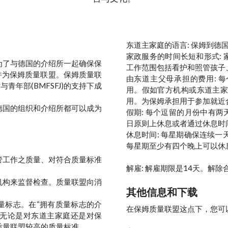
东道主家庭的语言: 保姆到
家政服务的时间长短和形式: 
为了与德国的介绍所一起确保保
工作范围包括看护和照管孩子
并为保姆质量联盟。保姆质量联
由东道主父母承担的费用: 
青年部(BMFSFJ)的支持下成
用。假如官方机构或东道主
用。为保姆承担用于参加就近
德国的组织和介绍所都可以成为
假期: 每个逗留的月份中有两
日原则上休息或者通过休息时
休息时间: 每星期确保连续
每星期至少有四个晚上可以休
管工作之质量、对符合质量标准
解雇: 解雇期限是14天。解
机构来监督检查。质量联盟向消
其他信息和下载
量标志。在“拥有质量标志的介
在保姆质量联盟这点下，您可
 无论是对东道主家庭还是对保
质量联盟较高的质量标准。