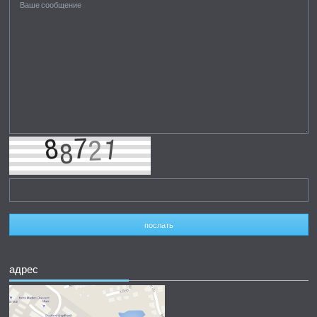
послать
адрес