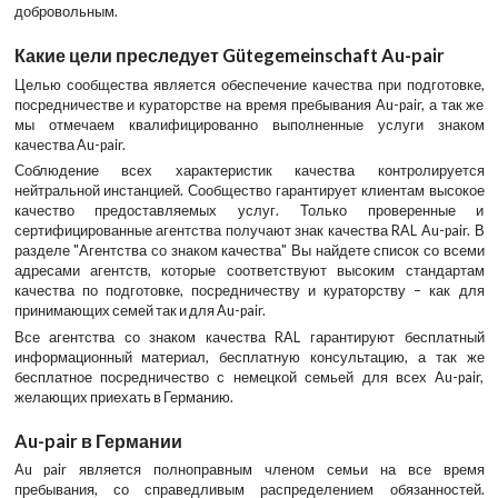
добровольным.
Какие цели преследует
G
ü
tegemeinschaft
Au
-
pair
Целью сообщества является обеспечение качества при подготовке,
посредничестве и кураторстве на время пребывания Au-pair, а так же
мы отмечаем квалифицированно выполненные услуги знаком
качества Au-pair.
Соблюдение всех характеристик качества контролируется
нейтральной инстанцией. Сообщество гарантирует клиентам высокое
качество предоставляемых услуг. Только проверенные и
сертифицированные агентства получают знак качества RAL Au-pair. В
разделе "Агентства со знаком качества" Вы найдете список со всеми
адресами агентств, которые соответствуют высоким стандартам
качества по подготовке, посредничеству и кураторству – как для
принимающих семей так и для Au-pair.
Все агентства со знаком качества RAL гарантируют бесплатный
информационный материал, бесплатную консультацию, а так же
бесплатное посредничество с немецкой семьей для всех Au-pair,
желающих приехать в Германию.
Au
-
pair
в Германии
Au pair является полноправным членом семьи на все время
пребывания, со справедливым распределением обязанностей.