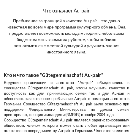
Что означает Au-pair
Пребывание за границей в качестве Au-pair – это давно
известная во всем мире программа культурного обмена. Она
предоставляет возможность молодым людям с небольшим
бюджетом жить в семье за рубежом, чтобы поближе
познакомиться с местной культурой и улучшить знания
иностранного языка.
Кто и что такое
"
Gütegemeinschaft Au-pair
"
Ведущие организации и агентства "Au-pair" объединились в
сообществе Gütegemeinschaft Au-pair, чтобы улучшить качество и
доступность как для принимающих семей так и для Au-pair и
обеспечить качественное пребывание Au-pair с помощью агентств в
Германии. Сообщество Gütegemeinschaft Au-pair было основано при
поддержке Федерального Министерства по делам семьи,
престарелых, женщин и молодежи (BMFSFJ) в ноябре 2004 года.
Сообщество Gütegemeinschaft Au-pair является зарегистрированным
обществом, членом которого может стать любая организация или
агентство по посредничеству Au-pair в Германии. Членство является