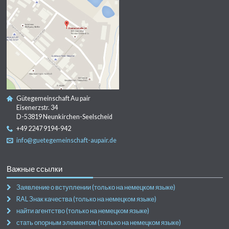
Gütegemeinschaft Au pair
Eisenerzstr. 34
D-53819 Neunkirchen-Seelscheid
+49 2247 9194-942
info@guetegemeinschaft-aupair.de
Важные ссылки
Заявление о вступлении (только на немецком языке)
RAL Знак качества (только на немецком языке)
найти агентство (только на немецком языке)
стать опорным элементом (только на немецком языке)