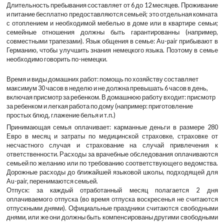
Длительность пребывания составляет от 6 до 12 месяцев. Проживание
и питание бесплатно предоставляются семьей; это отдельная комната
с отоплением и необходимой мебелью в доме или в квартире семьи;
семейные отношения должны быть гарантированны (например,
совместными трапезами). Язык общения в семье: Au-pair прибывают в
Германию, чтобы улучшить знания немецкого языка. Поэтому в семье
необходимо говорить по-немецки.
Время и виды домашних работ: помощь по хозяйству составляет
максимум 30 часов в неделю и не должна превышать 6 часов в день,
включая присмотр за ребенком. В домашнюю работу входит: присмотр
за ребенком и легкая работа по дому (например: приготовление
простых блюд, глажение белья и т.п.)
Принимающая семья оплачивает: карманные деньги в размере 280
Евро в месяц и затраты по медицинской страховке, страховке от
несчастного случая и страхование на случай привлечения к
ответственности. Расходы за врачебные обследования оплачиваются
семьей по желанию или по требованию соответствующего ведомства.
Дорожные расходы до ближайшей языковой школы, подходящей для
Au-pair, перенимаются семьей.
Отпуск: за каждый отработанный месяц полагается 2 дня
оплачиваемого отпуска (во время отпуска воскресенья не считаются
отпускными днями). Официальные праздники считаются свободными
днями, или же они должны быть компенсированы другими свободными