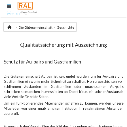
Menü
Startseite
Die Gütegemeinschaft
Geschichte
Qualitätssicherung mit Auszeichnung
Schutz für Au-pairs und Gastfamilien
Die Gütegemeinschaft Au pair ist gegründet worden, um für Au-pairs und
Gastfamilien ein wenig mehr Sicherheit zu schaffen. Horrorgeschichten von
schlimmen Zuständen in Gastfamilien oder unachtsamen Au-pairs
schrecken so manchen Interessierten ab. Dabei bietet ein solcher Austausch
viele Vorteile für beide Seiten.
Um ein funktionierendes Miteinander schaffen zu können, werden unsere
Mitglieder von einer unabhängigen Institution in regelmäßigen Abständen
überprüft.
Streng nach den Vorschriften des RAL-Instituts gehen wir nach einem langen