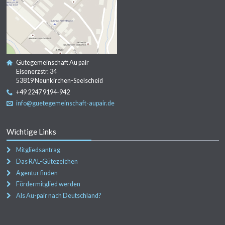
Gütegemeinschaft Au pair
Eisenerzstr. 34
53819 Neunkirchen-Seelscheid
+49 2247 9194-942
info@guetegemeinschaft-aupair.de
Wichtige Links
Mitgliedsantrag
Das RAL-Gütezeichen
Agentur finden
Fördermitglied werden
Als Au-pair nach Deutschland?